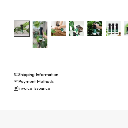
Shipping Information
Payment Methods
Invoice Issuance