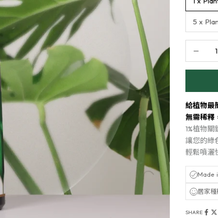
1 x Plan
5 x Pla
Decrease 
給植物最
無需稀釋
1%植物
讓您的綠
輕鬆噴灑
Made i
居家種
SHARE