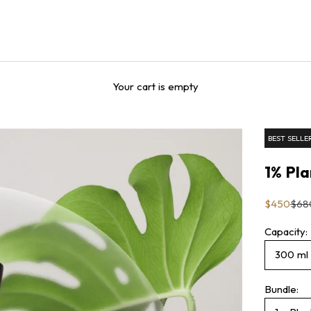
Your cart is empty
BEST SELLE
1% Pla
Sale price
Regu
$450
$68
Capacity:
300 ml
Bundle: