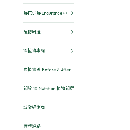
鮮花保鮮 Endurance+7
植物周邊
1%植物專欄
綠植實證 Before & After
關於 1% Nutrition 植物關鍵
誠徵經銷商
實體通路