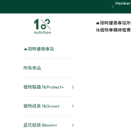
Skip to content
Member 
Previous
1% nutrition植物關鍵
🔥限時優惠專區
所
1%植物專欄
綠植實證 
🔥限時優惠專區
所有商品
植物驅蟲 1%Protect+
植物成長 1%Grow+
盆花綻放 Bloom+