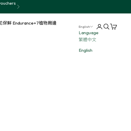
vouchers
Next
保鮮 Endurance+7
植物周邊
Login
Search
Cart
English
Language
繁體中文
English