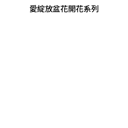
愛綻放盆花開花系列
花期綻放必備
花期綻放必備｜驅蟲｜成
Choose options
Add to cart
Bloom+ 愛綻放花開營養精華 14天花瘋組
『開花必備
Sale price
Regular price
Sale 
From $1,099
$1,529
$1,0