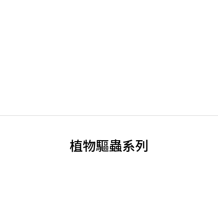
PROTECT+植物驅蟲系列
植物是不是 有蟲?
葉面破洞、粉狀殘留或黑點
可能與蟲害有關
一起判斷看看⇀
植物驅蟲系列
天然優雅防蟲
BEST SELLER