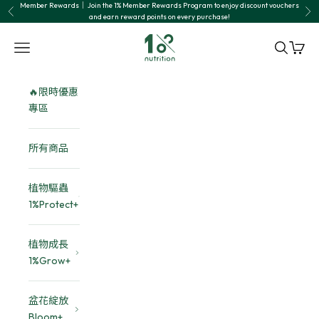
Skip to content
Member Rewards｜ Join the 1% Member Rewards Program to enjoy discount vouchers
Previous
Nex
and earn reward points on every purchase!
1% nutrition植物關鍵
Navigation menu
Search
Cart
🔥限時優惠
專區
所有商品
植物驅蟲
1%Protect+
植物成長
1%Grow+
盆花綻放
Bloom+