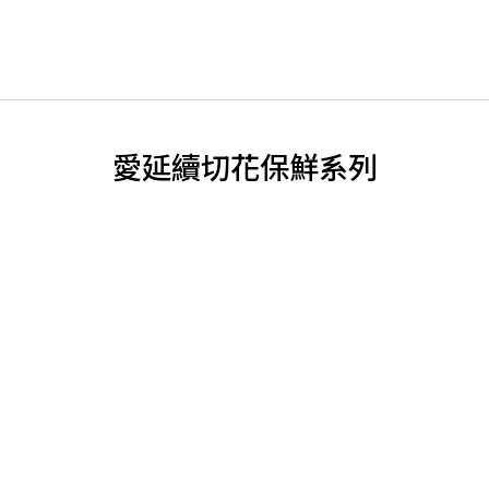
水質細菌、吸收受阻，讓鮮花快速凋萎
如何延長花況⇀
愛延續切花保鮮系列
8月限時優惠
8月限時優惠