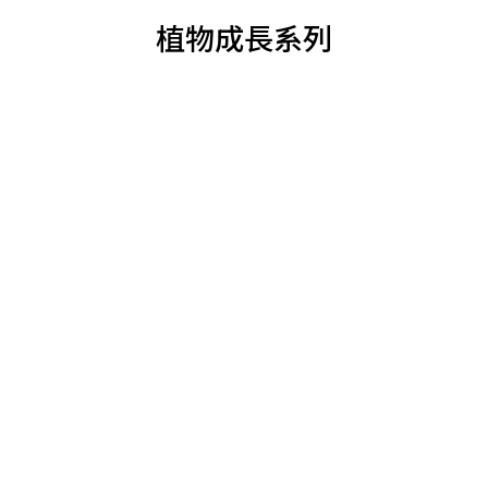
植物成長系列
BEST SELLER
BEST SELLER
Choose options
Choose options
1% Plant Nutrition Concentrate
1% Plant Nutr
Sale price
Regular price
Sale price
From $680
$880
From $4