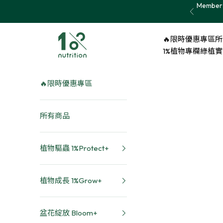
Skip to content
Member 
Previous
1% nutrition植物關鍵
🔥限時優惠專區
所
1%植物專欄
綠植實證 
🔥限時優惠專區
所有商品
植物驅蟲 1%Protect+
植物成長 1%Grow+
盆花綻放 Bloom+