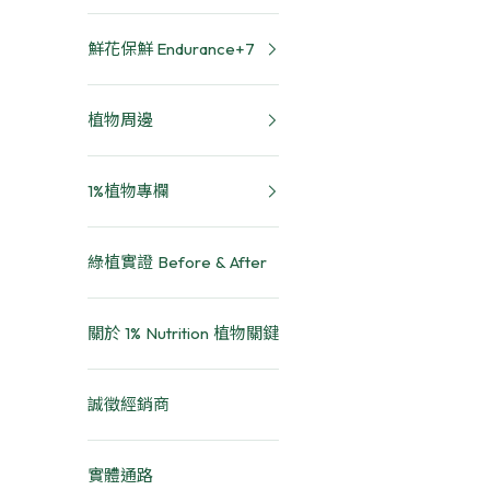
鮮花保鮮 Endurance+7
植物周邊
1%植物專欄
綠植實證 Before & After
關於 1% Nutrition 植物關鍵
誠徵經銷商
實體通路