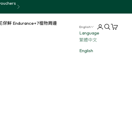
vouchers
Next
保鮮 Endurance+7
植物周邊
Login
Search
Cart
English
Language
繁體中文
English