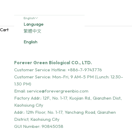
English
Language
Cart
繁體中文
English
Forever Green Biological CO., LTD.
Customer Service Hotline:
+886-7-9743776
Customer Service: Mon-Fri, 9 AM–5 PM (Lunch: 12:30–
1:30 PM)
Email:
service@forevergreenbio.com
Factory Addr.:
12F., No. 1-17, Kuojian Rd., Qianzhen Dist.,
Kaohsiung City
Addr.:
12th Floor, No. 1-17, Yanchang Road, Qianzhen
District, Kaohsiung City
GUI Number: 90845058