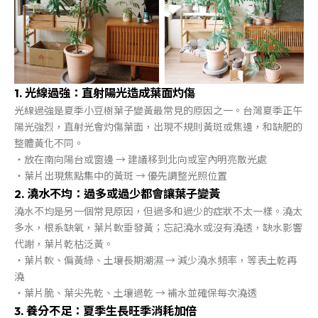
1. 光線過強：直射陽光造成葉面灼傷
光線過強是夏季小豆樹葉子變黃最常見的原因之一。台灣夏季正午
陽光強烈，直射光會灼傷葉面，出現不規則黃斑或焦邊，和缺肥的
整體黃化不同。
・放在南向陽台或窗邊 → 建議移到北向或室內明亮散光處
・葉片出現焦點集中的黃斑 → 優先調整光照位置
2. 澆水不均：過多或過少都會讓葉子變黃
澆水不均是另一個常見原因，但過多和過少的症狀不太一樣。澆太
多水，根系缺氧，葉片軟垂發黃；忘記澆水或沒有澆透，缺水影響
代謝，葉片乾枯泛黃。
・葉片軟、偏黃綠、土壤長期潮濕 → 減少澆水頻率，等表土乾再
澆
・葉片脆、葉尖先乾、土壤過乾 → 補水並確保每次澆透
3. 養分不足：夏季生長旺季消耗加倍