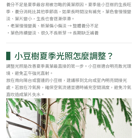
養分不足是夏季最容易被忽略的黃葉原因。夏季是小豆樹的生長旺
季，養分消耗比其他季節高，如果長時間沒有補充，葉色會慢慢變
淡、葉片變小，生長也會逐漸停滯。
・老葉慢慢變黃、新葉偏小偏淡 → 整體養分不足
・葉色持續變淡、很久不長新芽 → 長期缺乏補養
小豆樹夏季光照怎麼調整？
調整光照是改善夏季黃葉最直接的第一步。小豆樹適合明亮散光環
境，避免正午強光直射。
放在南向陽台或窗邊的小豆樹，建議移到北向或室內明亮間接光
處。若放在冷氣房，確保空氣流通並適時補充空間濕度，避免冷氣
直吹造成葉片失水。