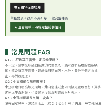
查看植物保養噴霧
葉色變淡＋很久不長新芽 → 做完整補養
★ 查看精華＋噴霧完整補養組合
常見問題 FAQ
Q1：小豆樹葉子變黃一定是缺肥嗎？
不一定。夏季光線過強造成的灼傷黃斑、澆水過多造成的根系缺
氧，都會讓葉子變黃。建議先對照光照、水分、養分三個方向排
查，再對症處理。
Q2：小豆樹適合放在哪裡？
小豆樹適合明亮散光環境，北向窗邊或室內間接光處最理想。夏季
避免正午直射光，也要避免冷氣直吹造成葉片失水。
Q3：小豆樹夏季多久澆一次水？
沒有固定頻率，建議等表土（約 2–3 公分）乾了再澆，每次確保澆