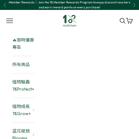
Skip to content
Member Rewards｜ Join the 1% Member Rewards Program to enjoy discount vouchers
Previous
Nex
and earn reward points on every purchase!
1% nutrition植物關鍵
Navigation menu
Search
Cart
🔥限時優惠
專區
所有商品
植物驅蟲
1%Protect+
植物成長
1%Grow+
盆花綻放
Bloom+