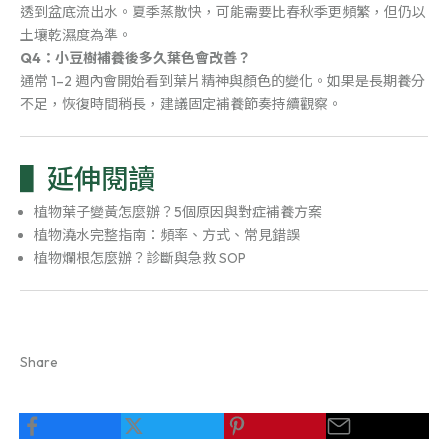
透到盆底流出水。夏季蒸散快，可能需要比春秋季更頻繁，但仍以
土壤乾濕度為準。
Q4：小豆樹補養後多久葉色會改善？
通常 1–2 週內會開始看到葉片精神與顏色的變化。如果是長期養分
不足，恢復時間稍長，建議固定補養節奏持續觀察。
延伸閱讀
植物葉子變黃怎麼辦？5個原因與對症補養方案
植物澆水完整指南：頻率、方式、常見錯誤
植物爛根怎麼辦？診斷與急救 SOP
Share