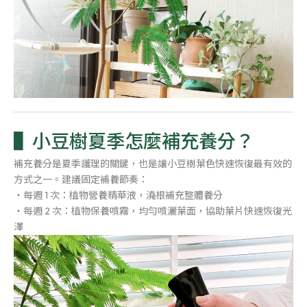
小豆樹夏季怎麼補充養分？
補充養分是夏季護理的關鍵，也是讓小豆樹葉色快速恢復最有效的
方式之一。建議固定補養節奏：
・每週 1 次：植物營養精華液，澆根補充整體養分
・每週 2 次：植物保養噴霧，均勻噴灑葉面，協助葉片快速恢復光
澤