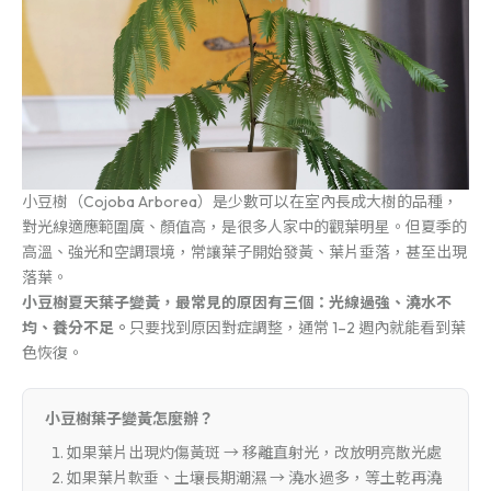
小豆樹（Cojoba Arborea）是少數可以在室內長成大樹的品種，
對光線適應範圍廣、顏值高，是很多人家中的觀葉明星。但夏季的
高溫、強光和空調環境，常讓葉子開始發黃、葉片垂落，甚至出現
落葉。
小豆樹夏天葉子變黃，最常見的原因有三個：光線過強、澆水不
均、養分不足。
只要找到原因對症調整，通常 1–2 週內就能看到葉
色恢復。
小豆樹葉子變黃怎麼辦？
如果葉片出現灼傷黃斑 → 移離直射光，改放明亮散光處
如果葉片軟垂、土壤長期潮濕 → 澆水過多，等土乾再澆