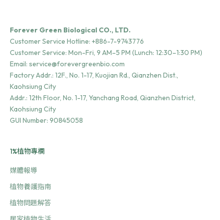
Forever Green Biological CO., LTD.
Customer Service Hotline:
+886-7-9743776
Customer Service: Mon-Fri, 9 AM–5 PM (Lunch: 12:30–1:30 PM)
Email:
service@forevergreenbio.com
Factory Addr.:
12F., No. 1-17, Kuojian Rd., Qianzhen Dist.,
Kaohsiung City
Addr.:
12th Floor, No. 1-17, Yanchang Road, Qianzhen District,
Kaohsiung City
GUI Number: 90845058
1%植物專欄
媒體報導
植物養護指南
植物問題解答
居家植物生活