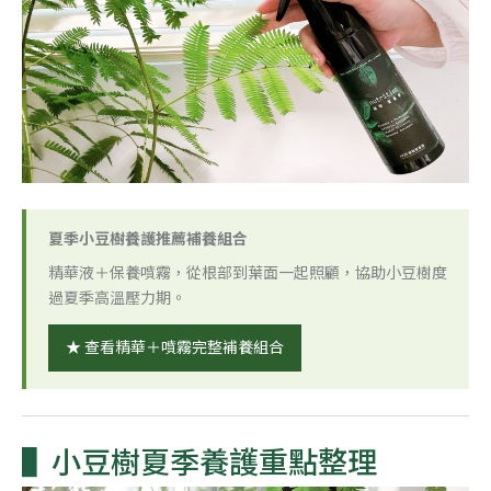
夏季小豆樹養護推薦補養組合
精華液＋保養噴霧，從根部到葉面一起照顧，協助小豆樹度
過夏季高溫壓力期。
★ 查看精華＋噴霧完整補養組合
小豆樹夏季養護重點整理