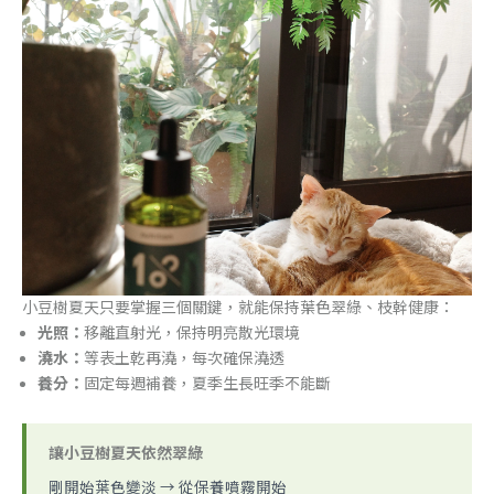
小豆樹夏天只要掌握三個關鍵，就能保持葉色翠綠、枝幹健康：
光照：
移離直射光，保持明亮散光環境
澆水：
等表土乾再澆，每次確保澆透
養分：
固定每週補養，夏季生長旺季不能斷
讓小豆樹夏天依然翠綠
剛開始葉色變淡 → 從保養噴霧開始