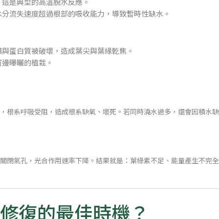
，這是典型的高溫脫水反應。
水分流失速度超過根部的吸收能力，導致暫時性缺水。
膜與蛋白質被破壞，造成葉尖與葉緣乾焦。
窗邊曝曬的植栽。
，根系呼吸受阻，造成根系缺氧、壞死。若同時澆水過多，還會因積水缺
關閉氣孔，光合作用速率下降。結果就是：葉綠素不足、能量產生不完全
修復的最佳時機？