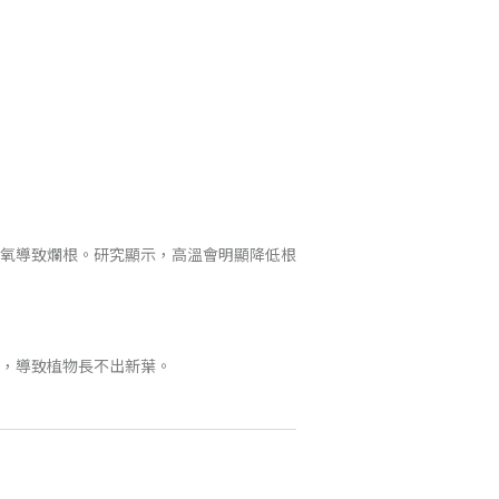
氧導致爛根。研究顯示，高溫會明顯降低根
，導致植物長不出新葉。