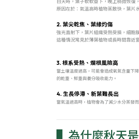
白天時，葉子軟軟垂下，晚上稍微恢復
原因在於：氣溫高時植物蒸散快，葉片
2. 葉尖乾焦、葉緣灼傷
強光直射下，葉片組織受熱受損，細胞
這種情況常見於薄葉植物或長時間靠近
3. 根系受熱、爛根風險高
當土壤溫度過高，可能會造成氧氣含量下降
的乾重、鮮重與養分吸收能力。
4. 生長停滯、新葉難長出
當氣溫過高時，植物會為了減少水分蒸發而
為什麼秋天是