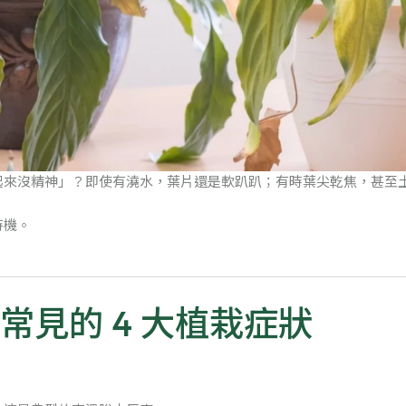
起來沒精神」？即使有澆水，葉片還是軟趴趴；有時葉尖乾焦，甚至
時機。
常見的 4 大植栽症狀