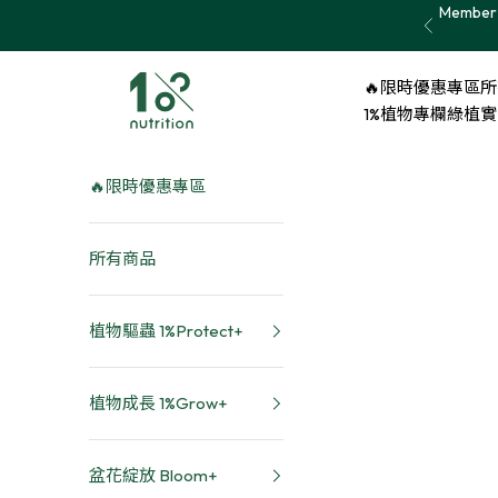
Skip to content
Member 
Previous
1% nutrition植物關鍵
🔥限時優惠專區
所
1%植物專欄
綠植實證 
🔥限時優惠專區
所有商品
植物驅蟲 1%Protect+
植物成長 1%Grow+
盆花綻放 Bloom+