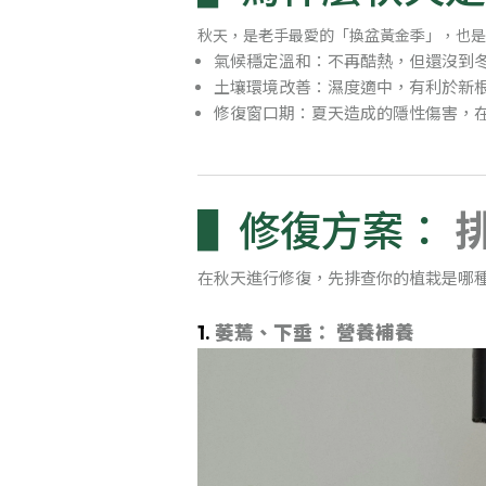
秋天，是老手最愛的「換盆黃金季」，也是
氣候穩定溫和：不再酷熱，但還沒到
土壤環境改善：濕度適中，有利於新
修復窗口期：夏天造成的隱性傷害，
修復方案：
在秋天進行修復，先排查你的植栽是哪
1.
萎蔫、下垂：
營養補養