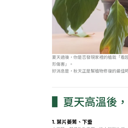
夏天過後，你是否發現家裡的植栽「看
形傷害」。
好消息是，秋天正是幫植物修復的最佳
夏天高溫後，
1. 葉片萎蔫、下垂