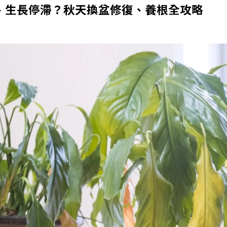
、生長停滯？秋天換盆修復、養根全攻略