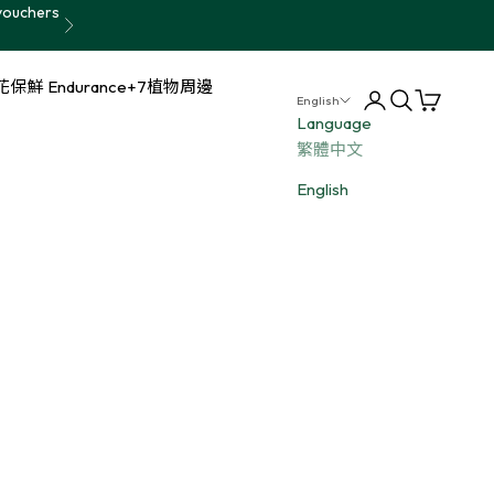
vouchers
Next
保鮮 Endurance+7
植物周邊
Login
Search
Cart
English
Language
繁體中文
English