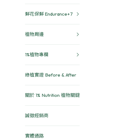
鮮花保鮮 Endurance+7
植物周邊
1%植物專欄
綠植實證 Before & After
關於 1% Nutrition 植物關鍵
誠徵經銷商
實體通路