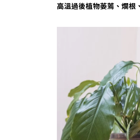
高溫過後植物萎蔫、爛根